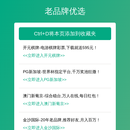
遥想公瑾当年，小乔初嫁了，雄姿英发。
羽扇纶巾，谈笑间，樯橹灰飞烟灭。
故国神游，多情应笑我，早生华发。
人生如梦，一尊还酹江月。